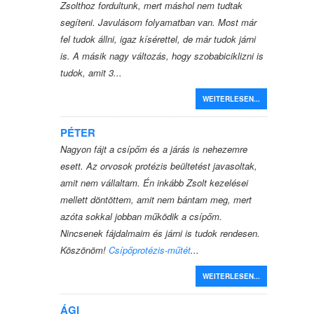
Zsolthoz fordultunk, mert máshol nem tudtak
segíteni. Javulásom folyamatban van. Most már
fel tudok állni, igaz kísérettel, de már tudok járni
is. A másik nagy változás, hogy szobabiciklizni is
tudok, amit 3...
WEITERLESEN...
PÉTER
Nagyon fájt a csípőm és a járás is nehezemre
esett. Az orvosok protézis beültetést javasoltak,
amit nem vállaltam. Én inkább Zsolt kezelései
mellett döntöttem, amit nem bántam meg, mert
azóta sokkal jobban működik a csípőm.
Nincsenek fájdalmaim és járni is tudok rendesen.
Köszönöm!
Csípőprotézis-műtét
...
WEITERLESEN...
ÁGI