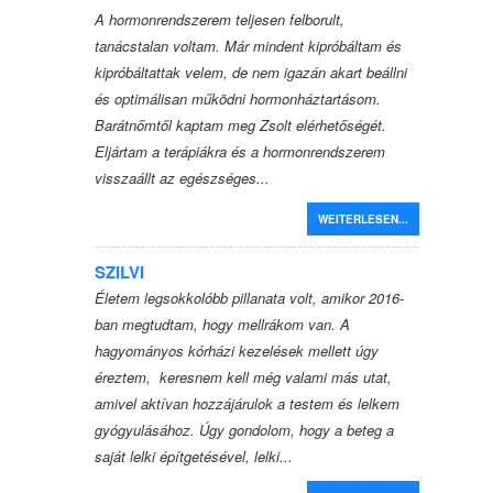
A hormonrendszerem teljesen felborult,
tanácstalan voltam. Már mindent kipróbáltam és
kipróbáltattak velem, de nem igazán akart beállni
és optimálisan működni hormonháztartásom.
Barátnőmtől kaptam meg Zsolt elérhetőségét.
Eljártam a terápiákra és a hormonrendszerem
visszaállt az egészséges...
WEITERLESEN...
SZILVI
Életem legsokkolóbb pillanata volt, amikor 2016-
ban megtudtam, hogy mellrákom van. A
hagyományos kórházi kezelések mellett úgy
éreztem, keresnem kell még valami más utat,
amivel aktívan hozzájárulok a testem és lelkem
gyógyulásához. Úgy gondolom, hogy a beteg a
saját lelki építgetésével, lelki...