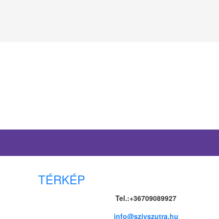
TÉRKÉP
Tel.:+36709089927
info@szivszutra.hu